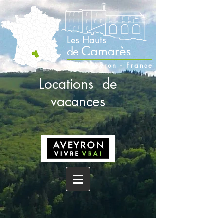
Les Hauts
Camarès
de
Sud Aveyron - France
Locations de
vacances