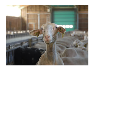
Les visites de fermes
Ajoutez plus d'infos sur cet élément...
Des agriculteurs et agricultrices ouvrent
leurs portes de leur bergerie et vous
invitent à découvrir le monde des brebis.
Vous pourrez goûter au Roi des fromages
et autres délices sucrés (flans, flaune…).
Une visite en pleine campagne pour
passer un agréable moment en famille.