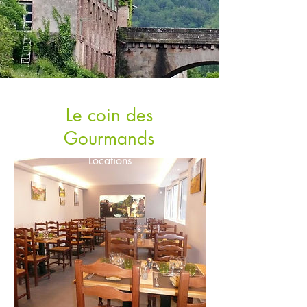
Home
About
Gallery
Le coin des
Activities
Contact
Useful
Gourmands
Locations