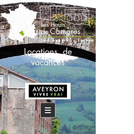
Les Hauts
Camarès
de
Sud Aveyron - France
Locations de
vacances