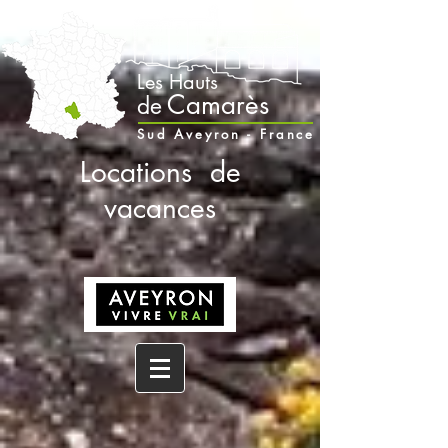
Les Hauts
Camarès
de
Sud Aveyron - France
Locations de
vacances