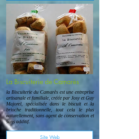
La Biscuiterie de Camarès
la Biscuiterie du Camarès est une entreprise
artisanale et familiale, créée par Josy et Guy
Majorel, spécialisée dans le biscuit et la
brioche traditionnelle, tout cela le plus
naturellement, sans agent de conservation et
sans additif.
Site Web