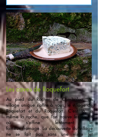
Les caves de Roquefort
Au pied du Rocher de Combalou, un
village unique s’offre à vous, le village de
Roquefort et du Roquefort. C’est là, à
même la roche, que l’on trouve les caves
où s’affine lentement le
fameux fromage. La découverte du village
ne se fait pas sans une visite (et