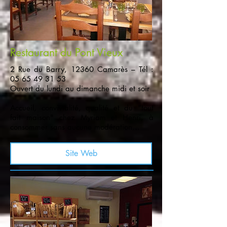
Restaurant du Pont Vieux
2 Rue du Barry, 12360 Camarès – Tél :
05 65 49 31 53
Ouvert du lundi au dimanche midi et soir
Accueil, convivialité, qualité et du "tout
fait maison" chez Myriam et Henri, à
consommer sans aucune modération...
Site Web